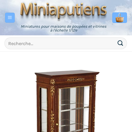
Passer
au
contenu
Miniatures pour maisons de poupées et vitrines
à l'échelle 1/12e
Recherche
pour :