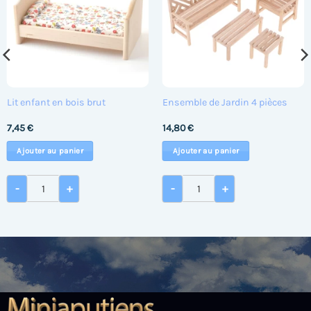
Lit enfant en bois brut
Ensemble de Jardin 4 pièces
7,45
€
14,80
€
Ajouter au panier
Ajouter au panier
 3 tiroirs
quantité de Lit enfant en bois brut
quantité de Ensemble de J
-
+
-
+