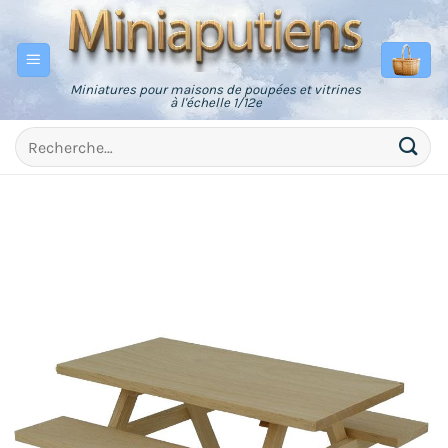
Passer
au
contenu
Miniatures pour maisons de poupées et vitrines
à l'échelle 1/12e
Recherche
pour :