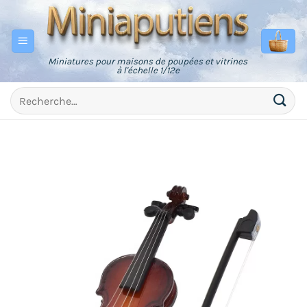
Passer
au
contenu
Miniatures pour maisons de poupées et vitrines
à l'échelle 1/12e
Recherche
pour :