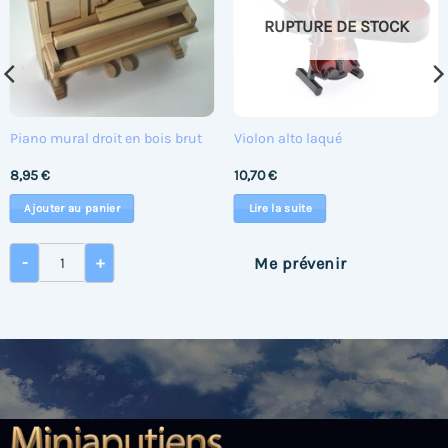
RUPTURE DE STOCK
Piano mural droit en bois brut
Violon alto laqué
8,95
€
10,70
€
Ajouter au panier
Lire la suite
oit
quantité de Piano mural droit en bois brut
-
+
Me prévenir