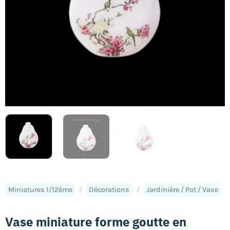
Miniatures 1/12ème
/
Décorations
/
Jardinière / Pot / Vase
Vase miniature forme goutte en