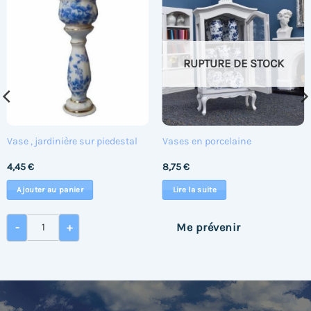
RUPTURE DE STOCK
Vase , jardinière sur piedestal
Vases en porcelaine
4,45
€
8,75
€
Ajouter au panier
Lire la suite
 en porcelaine
quantité de Vase , jardinière sur piedestal
-
+
Me prévenir