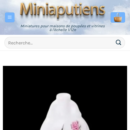
Passer
au
contenu
Miniatures pour maisons de poupées et vitrines
à l'échelle 1/12e
Recherche
pour :