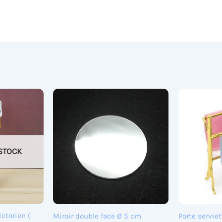
STOCK
ictorien (
Miroir double face Ø 5 cm
Porte servie