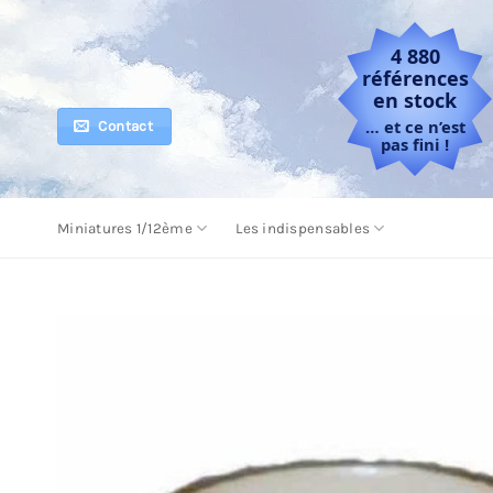
Passer
au
4 880
contenu
références
en stock
… et ce n’est
Contact
pas fini !
Miniatures 1/12ème
Les indispensables