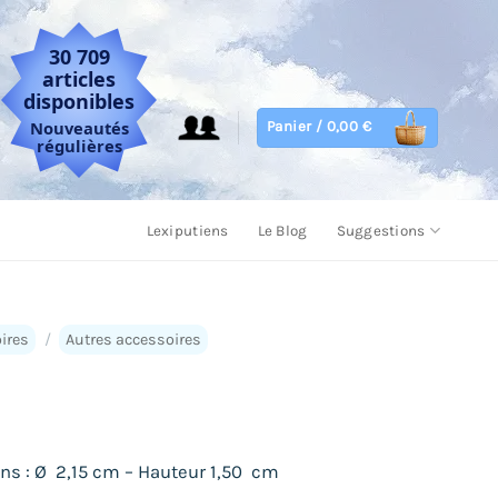
30 709
articles
disponibles
Nouveautés
Panier /
0,00
€
régulières
Lexiputiens
Le Blog
Suggestions
ires
/
Autres accessoires
s : Ø 2,15 cm – Hauteur 1,50 cm