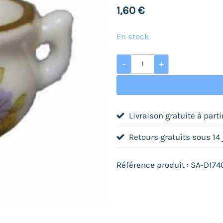
1,60
€
En stock
quantité de Pot de chamb
-
+
Livraison gratuite à part
Retours gratuits sous 14
Référence produit : SA-D174