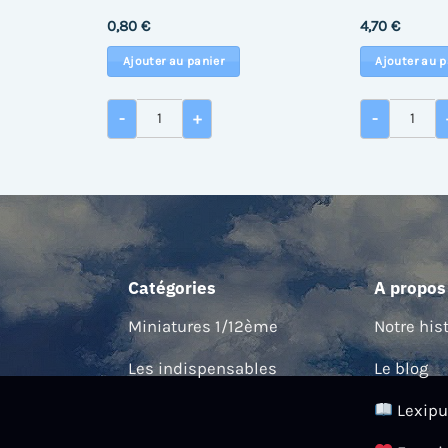
0,80
€
4,70
€
Ajouter au panier
Ajouter au p
quantité de Miroir double face Ø 5 cm
quantité
-
+
-
Catégories
A propos
Miniatures 1/12ème
Notre his
Les indispensables
Le blog
Lexipu