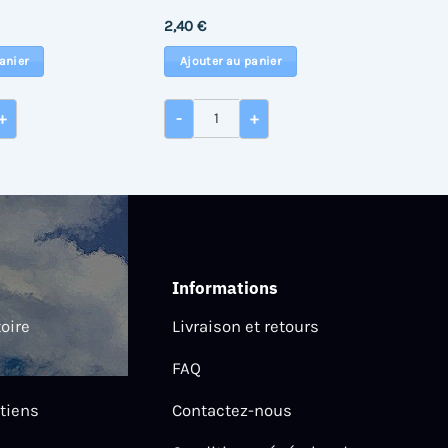
2,40
€
anier
Ajouter au panier
 de Porte serviettes
quantité de Robinet simple
+
-
+
Informations
toire
Livraison et retours
FAQ
tiens
Contactez-nous