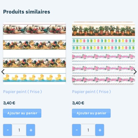
Produits similaires
Papier peint ( Frise )
Papier peint ( Frise )
3,40
€
3,40
€
Ajouter au panier
Ajouter au panier
quantité de Papier peint ( Frise )
quantité de Papier peint ( 
-
+
-
+