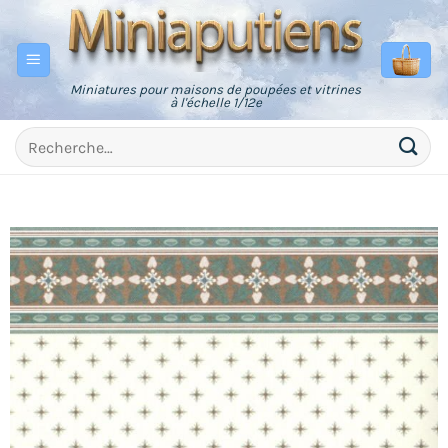
Passer
au
contenu
Miniatures pour maisons de poupées et vitrines
à l'échelle 1/12e
Recherche
pour :