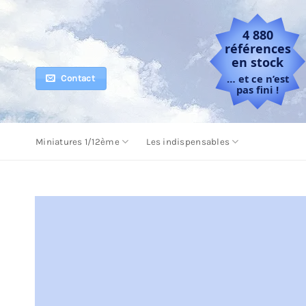
Passer
au
4 880
contenu
références
en stock
… et ce n’est
Contact
pas fini !
Miniatures 1/12ème
Les indispensables