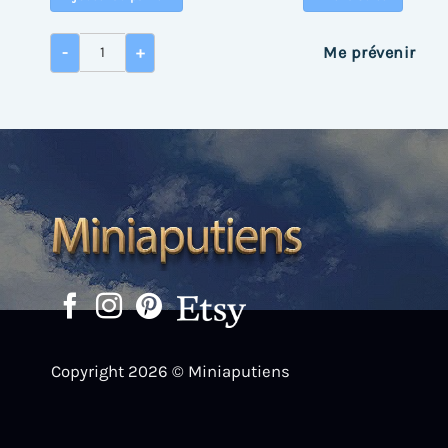
gistreuse
quantité de Canne à pêche avec moulinet
-
+
Me prévenir
Copyright 2026 © Miniaputiens