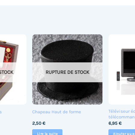
STOCK
RUPTURE DE STOCK
Téléviseur é
s
Chapeau Haut de forme
télécomman
2,50
€
6,95
€
Lire la suite
Ajouter au p