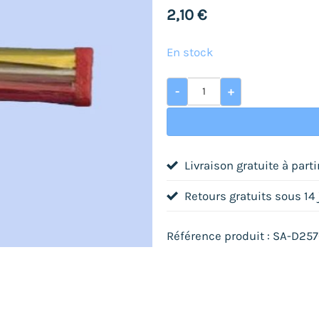
2,10
€
En stock
quantité de Rouleaux de p
-
+
Livraison gratuite à part
Retours gratuits sous 14
Référence produit : SA-D25