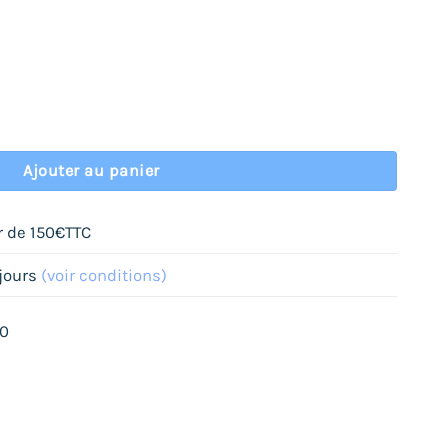
apier cadeaux
Ajouter au panier
ir de 150€TTC
 jours
(voir conditions)
70