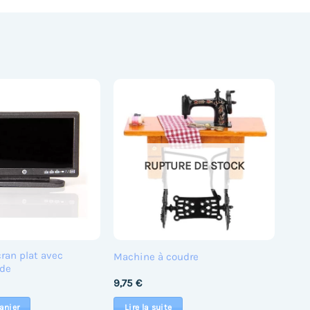
RUPTURE DE STOCK
cran plat avec
Machine à coudre
de
9,75
€
anier
Lire la suite