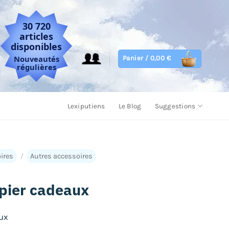
30 720
articles
disponibles
Nouveautés
Panier /
0,00
€
régulières
Lexiputiens
Le Blog
Suggestions
ires
/
Autres accessoires
pier cadeaux
ux