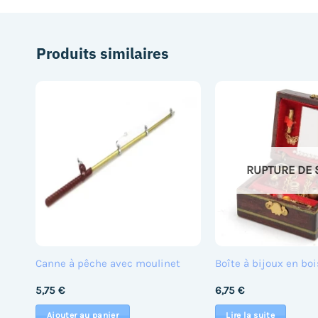
Produits similaires
RUPTURE DE 
Canne à pêche avec moulinet
Boîte à bijoux en boi
5,75
€
6,75
€
Ajouter au panier
Lire la suite