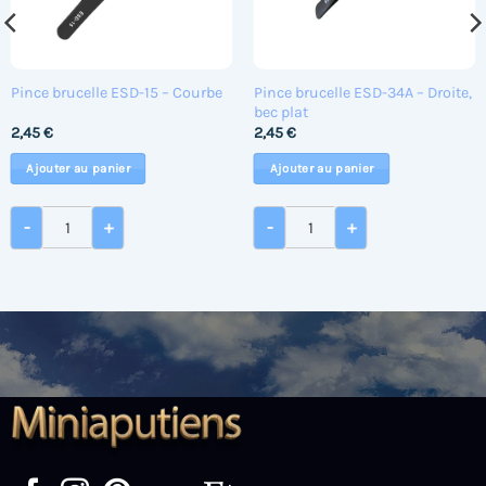
Pince brucelle ESD-34A – Droite,
Pince brucelle ESD-15 – Courbe
bec plat
2,45
€
2,45
€
Ajouter au panier
Ajouter au panier
chouc et manche ABS 100 gr.
quantité de Pince brucelle ESD-15 - Courbe
quantité de Pince brucelle 
-
+
-
+