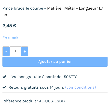
Pince brucelle courbe –
Matière : Métal –
Longueur 11,7
cm
2,45
€
En stock
quantité de Pince brucelle ESD-17 - Courbe
-
+
Ajouter au panier
Livraison gratuite à partir de 150€TTC
Retours gratuits sous 14 jours
(voir conditions)
Référence produit : AE-UUS-ESD17