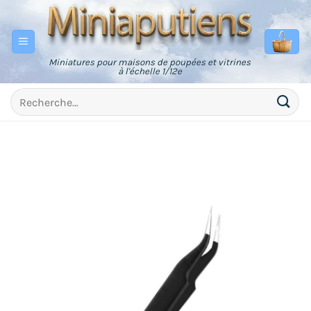
Passer
au
contenu
Miniatures pour maisons de poupées et vitrines
à l'échelle 1/12e
Recherche
pour :