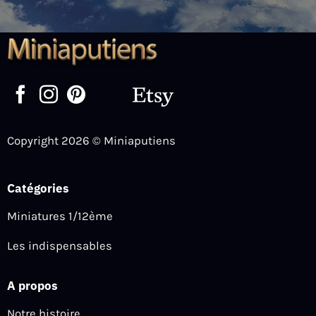
peuvent
être
choisies
sur
la
page
du
produit
Copyright 2026 © Miniaputiens
Catégories
Miniatures 1/12ème
Les indispensables
A propos
Notre histoire