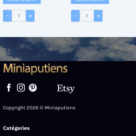
 de 250 gr
quantité de Boîte de 20 bâtons de colle universelle Cléo'S
quantité de Boîte de 11 bâ
-
+
-
+
Copyright 2026 © Miniaputiens
Catégories